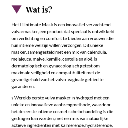
CREDIT CARDS
Wat is?
Het Lì Intimate Mask is een innovatief verzachtend
vulvarmasker, een product dat speciaal is ontwikkeld
PAYPAL (Mogelijkheid tot betaling in 3 termijnen (30-2.000 €) of
maximaal 24 termijnen (60-5.000 €))
om verlichting en comfort te bieden aan vrouwen die
hun intieme welzijn willen verzorgen. Dit unieke
masker, samengesteld met een mix van calendula,
BANKVERVOER
melaleuca, malve, kamille, centella en aloë, is
dermatologisch en gynaecologisch getest om
maximale veiligheid en compatibiliteit met de
gevoelige huid van het vulvo-vaginale gebied te
garanderen.
s Werelds eerste vulva masker in hydrogel met een
unieke en innovatieve aanbrengmethode, waardoor
het de eerste intieme cosmetische behandeling is die
gedragen kan worden, met een mix van natuurlijke
actieve ingrediënten met kalmerende, hydraterende,