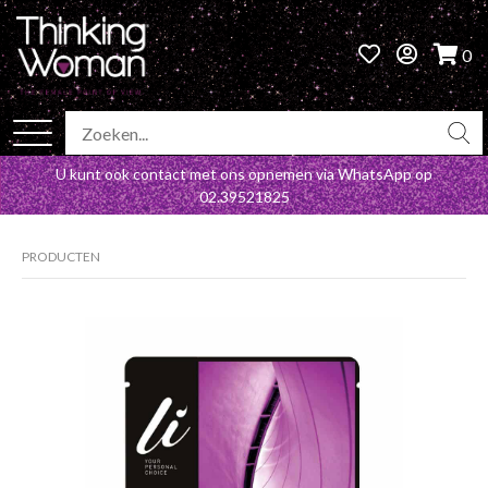
0
U kunt ook contact met ons opnemen via WhatsApp op
02.39521825
PRODUCTEN