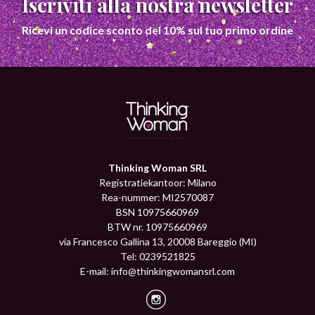
Iscriviti alla nostra newsletter
Ricevi un codice sconto del 10% sul tuo primo ordine
Thinking Woman SRL
Registratiekantoor: Milano
Rea-nummer: MI2570087
BSN 10975660969
BTW nr. 10975660969
via Francesco Gallina 13, 20008 Bareggio (MI)
Tel: 0239521825
E-mail:
info@thinkingwomansrl.com