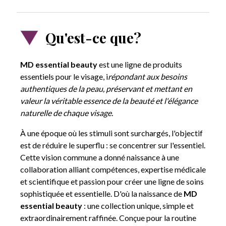
CARTES DE CRÉDIT
Qu'est-ce que?
MD essential beauty
est une ligne de produits
essentiels pour le visage, i
répondant aux besoins
PAYPAL (Possibilité de paiement en 3 fois (30-2 000 €) ou jusqu'à 24
fois (60-5 000 €))
authentiques de la peau, préservant et mettant en
valeur la véritable essence de la beauté et l'élégance
naturelle de chaque visage.
TRANSFERT BANCAIRE
À une époque où les stimuli sont surchargés, l'objectif
est de réduire le superflu : se concentrer sur l'essentiel.
Cette vision commune a donné naissance à une
collaboration alliant compétences, expertise médicale
et scientifique et passion pour créer une ligne de soins
sophistiquée et essentielle. D'où la naissance de
MD
essential beauty
: une collection unique, simple et
extraordinairement raffinée. Conçue pour la routine