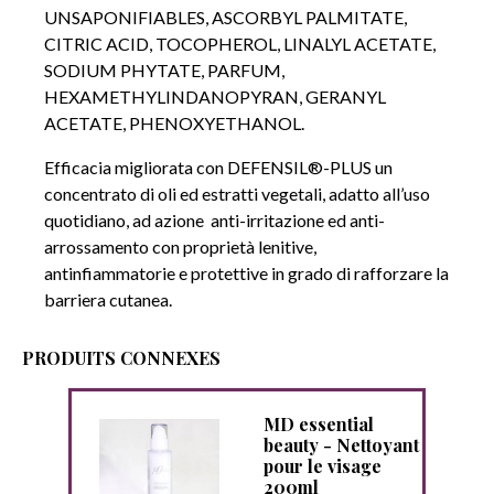
UNSAPONIFIABLES, ASCORBYL PALMITATE,
CITRIC ACID, TOCOPHEROL, LINALYL ACETATE,
SODIUM PHYTATE, PARFUM,
HEXAMETHYLINDANOPYRAN, GERANYL
ACETATE, PHENOXYETHANOL.
Efficacia migliorata con DEFENSIL®-PLUS un
concentrato di oli ed estratti vegetali, adatto all’uso
quotidiano, ad azione anti-irritazione ed anti-
arrossamento con proprietà lenitive,
antinfiammatorie e protettive in grado di rafforzare la
barriera cutanea.
PRODUITS CONNEXES
l
MD essential
hette
beauty - Nettoyant
pour le visage
200ml