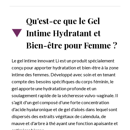
CARTES DE CRÉDIT
Qu'est-ce que le Gel
Intime Hydratant et
Bien-être pour Femme ?
PAYPAL (Possibilité de paiement en 3 fois (30-2 000 €) ou jusqu'à 24
fois (60-5 000 €))
Le gel intime innovant Lì est un produit spécialement
conçu pour apporter hydratation et bien-être à la zone
TRANSFERT BANCAIRE
intime des femmes. Développé avec soin et en tenant
compte des besoins spécifiques du corps féminin, le
gel apporte une hydratation profonde et un
soulagement rapide de la sécheresse vulvo-vaginale. Il
s'agit d'un gel composé d'une forte concentration
d'acide hyaluronique et de gel d'aloès dans lequel sont
dispersés des extraits végétaux de calendula, de
mauve et d'arbre à thé ayant une fonction apaisante et