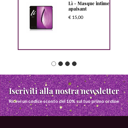
urs
Lì - Masque intime
apaisant
€ 15,00
Iscriviti alla nostra newsletter
Ricevi un codice sconto del 10% sul tuo primo ordine