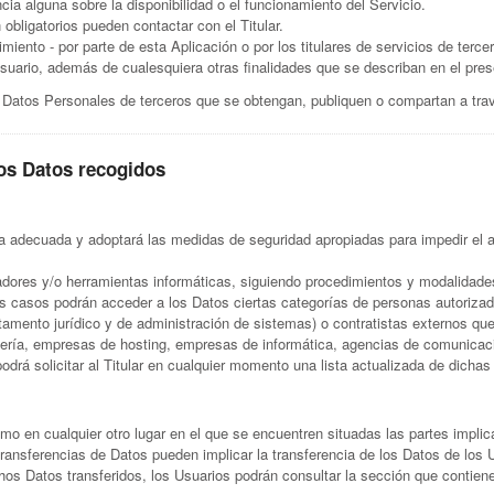
a alguna sobre la disponibilidad o el funcionamiento del Servicio.
bligatorios pueden contactar con el Titular.
iento - por parte de esta Aplicación o por los titulares de servicios de terce
l Usuario, además de cualesquiera otras finalidades que se describan en el pr
 Datos Personales de terceros que se obtengan, publiquen o compartan a trav
los Datos recogidos
ra adecuada y adoptará las medidas de seguridad apropiadas para impedir el a
adores y/o herramientas informáticas, siguiendo procedimientos y modalidade
os casos podrán acceder a los Datos ciertas categorías de personas autorizad
tamento jurídico y de administración de sistemas) o contratistas externos que
ería, empresas de hosting, empresas de informática, agencias de comunicaci
odrá solicitar al Titular en cualquier momento una lista actualizada de dichas
como en cualquier otro lugar en el que se encuentren situadas las partes impl
ransferencias de Datos pueden implicar la transferencia de los Datos de los U
hos Datos transferidos, los Usuarios podrán consultar la sección que contiene