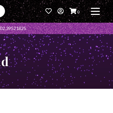
0
02.39521825
ad