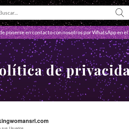
e ponerse en contacto con nosotros por WhatsApp en el
Política de privacid
kingwomansrl.com
e sus Usuarios.