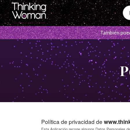
También pued
Política de privacidad de
www.thin
Esta Aplicación recoge algunos Datos Personales d