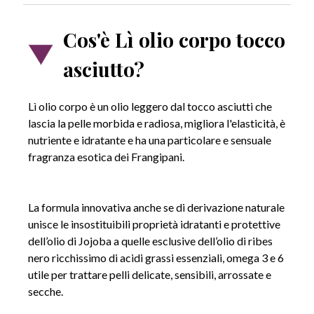
CARTE DI CREDITO
Cos'è Lì olio corpo tocco
asciutto?
PAYPAL (Possibilità di pagamento in 3 rate (30-2.000 €) o fino a 24
Lì olio corpo è un olio leggero dal tocco asciutti che
rate (60-5.000 €))
lascia la pelle morbida e radiosa, migliora l'elasticità, è
nutriente e idratante e ha una particolare e sensuale
BONIFICO BANCARIO
fragranza esotica dei Frangipani.
La formula innovativa anche se di derivazione naturale
unisce le insostituibili proprietà idratanti e protettive
dell’olio di Jojoba a quelle esclusive dell’olio di ribes
nero ricchissimo di acidi grassi essenziali, omega 3 e 6
utile per trattare pelli delicate, sensibili, arrossate e
secche.