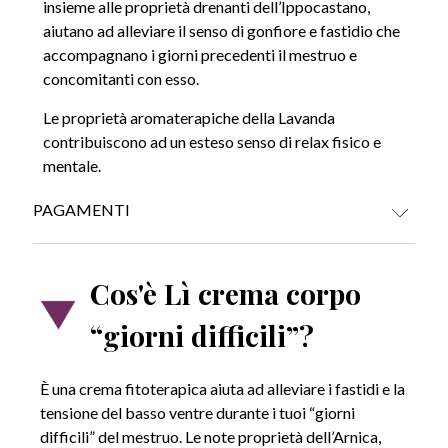
insieme alle proprietà drenanti dell’Ippocastano,
aiutano ad alleviare il senso di gonfiore e fastidio che
accompagnano i giorni precedenti il mestruo e
concomitanti con esso.
Le proprietà aromaterapiche della Lavanda
contribuiscono ad un esteso senso di relax fisico e
mentale.
PAGAMENTI
CARTE DI CREDITO
Cos'è Lì crema corpo
“giorni difficili”?
PAYPAL (Possibilità di pagamento in 3 rate (30-2.000 €) o fino a 24
È una crema fitoterapica aiuta ad alleviare i fastidi e la
rate (60-5.000 €))
tensione del basso ventre durante i tuoi “giorni
difficili” del mestruo. Le note proprietà dell’Arnica,