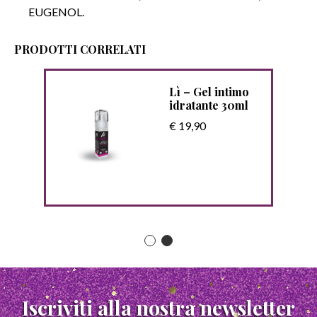
EUGENOL.
PRODOTTI CORRELATI
ntima
Lì – Gel intimo
idratante 30ml
€ 19,90
Iscriviti alla nostra newsletter