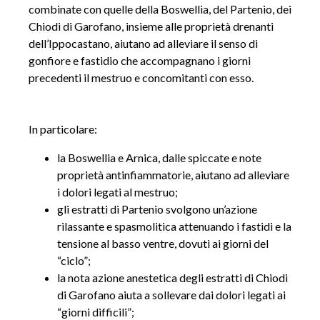
BONIFICO BANCARIO
combinate con quelle della Boswellia, del Partenio, dei
Chiodi di Garofano, insieme alle proprietà drenanti
dell’Ippocastano, aiutano ad alleviare il senso di
gonfiore e fastidio che accompagnano i giorni
precedenti il mestruo e concomitanti con esso.
In particolare:
la Boswellia e Arnica, dalle spiccate e note
proprietà antinfiammatorie, aiutano ad alleviare
i dolori legati al mestruo;
gli estratti di Partenio svolgono un’azione
rilassante e spasmolitica attenuando i fastidi e la
tensione al basso ventre, dovuti ai giorni del
“ciclo”;
la nota azione anestetica degli estratti di Chiodi
di Garofano aiuta a sollevare dai dolori legati ai
“giorni difficili”;