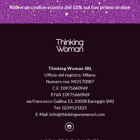
Ricevi un codice sconto del 10% sul tuo primo ordine
Thinking Woman SRL
Ufficio del registro: Milano
Numero rea: MI2570087
C.F. 10975660969
P.IVA 10975660969
via Francesco Gallina 13, 20008 Bareggio (MI)
Tel: 0239521825
E-Mail:
info@thinkingwomansrl.com